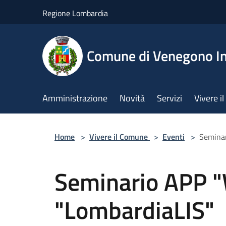
Salta al contenuto principale
Regione Lombardia
Comune di Venegono In
Amministrazione
Novità
Servizi
Vivere 
Home
>
Vivere il Comune
>
Eventi
>
Seminar
Seminario APP "
"LombardiaLIS"