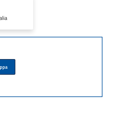
alia
appa