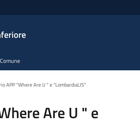
feriore
il Comune
io APP "Where Are U " e "LombardiaLIS"
Where Are U " e