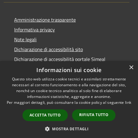
Amministrazione trasparente
Informativa privacy
Note legali
Dichiarazione di accessibilità sito
Dichiarazione di accessibilità portale Simeal
×
Informazioni sui cookie
Questo sito web utilizza cookie tecnici e assimilati strettamente
necessari al corretto funzionamento e alla navigazione del sito,
RSS
Copyright © 2026 • Comune di
nonché un cookie tecnico analitico al solo fine di elaborare
informazioni statistiche, aggregate e anonime.
Accessibilità
Venegono Inferiore • Powered
Per maggiori dettagli, può consultare la cookie policy al seguente
link
Privacy
Municipium
Accesso
by
•
Cookie
redazione
RIFIUTA TUTTO
ACCETTA TUTTO
Mappa del sito
Aree Riservate
MOSTRA DETTAGLI