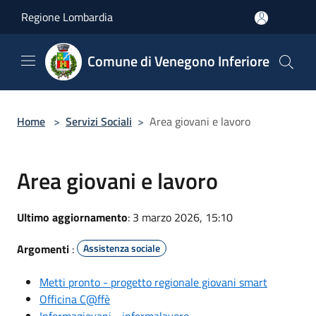
Salta al contenuto principale
Regione Lombardia
Comune di Venegono Inferiore
Home
>
Servizi Sociali
>
Area giovani e lavoro
Area giovani e lavoro
Ultimo aggiornamento
: 3 marzo 2026, 15:10
Argomenti
:
Assistenza sociale
Metti pronto - progetto regionale giovani smart
Officina C@ffè
Informagiovani - informalavoro