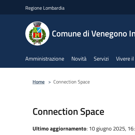
Salta al contenuto principale
Regione Lombardia
Comune di Venegono In
Amministrazione
Novità
Servizi
Vivere 
Home
>
Connection Space
Connection Space
Ultimo aggiornamento
: 10 giugno 2025, 16