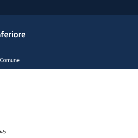
feriore
il Comune
:45