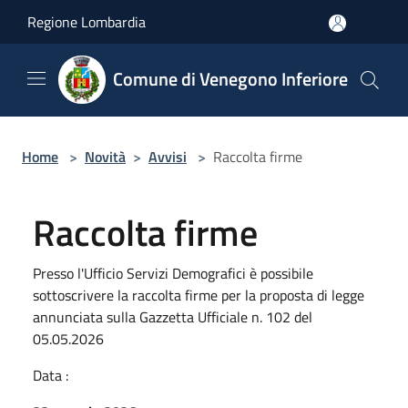
Salta al contenuto principale
Regione Lombardia
Comune di Venegono Inferiore
Home
>
Novità
>
Avvisi
>
Raccolta firme
Raccolta firme
Presso l'Ufficio Servizi Demografici è possibile
sottoscrivere la raccolta firme per la proposta di legge
annunciata sulla Gazzetta Ufficiale n. 102 del
05.05.2026
Data :