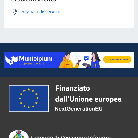
Segnala disservizio
Comune di Venegono Inferiore