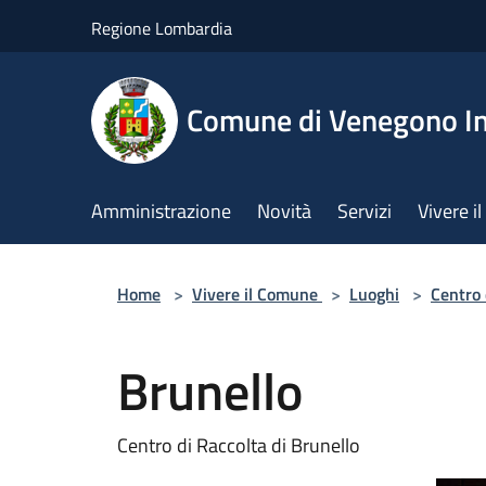
Salta al contenuto principale
Regione Lombardia
Comune di Venegono In
Amministrazione
Novità
Servizi
Vivere 
Home
>
Vivere il Comune
>
Luoghi
>
Centro 
Brunello
Centro di Raccolta di Brunello