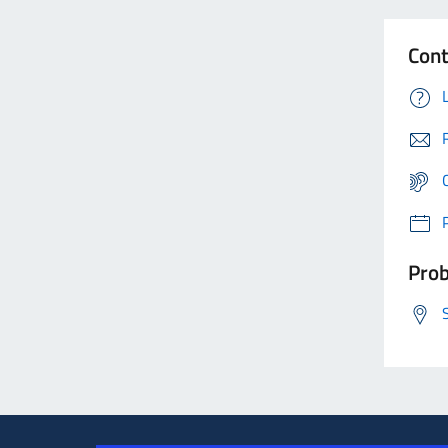
Cont
Prob