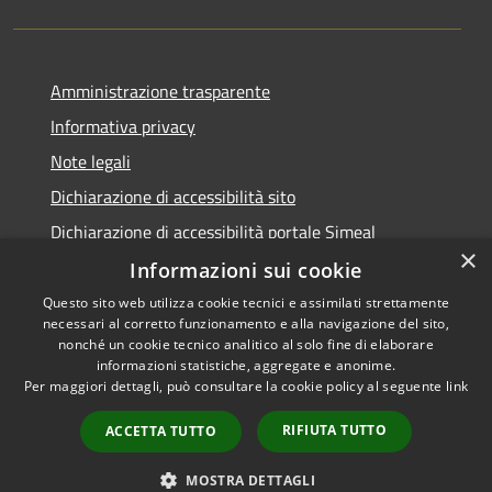
Amministrazione trasparente
Informativa privacy
Note legali
Dichiarazione di accessibilità sito
Dichiarazione di accessibilità portale Simeal
×
Informazioni sui cookie
Questo sito web utilizza cookie tecnici e assimilati strettamente
necessari al corretto funzionamento e alla navigazione del sito,
RSS
Copyright © 2026 • Comune di
nonché un cookie tecnico analitico al solo fine di elaborare
informazioni statistiche, aggregate e anonime.
Accessibilità
Venegono Inferiore • Powered
Per maggiori dettagli, può consultare la cookie policy al seguente
link
Privacy
Municipium
Accesso
by
•
Cookie
redazione
RIFIUTA TUTTO
ACCETTA TUTTO
Mappa del sito
Aree Riservate
MOSTRA DETTAGLI