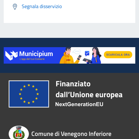
Segnala disservizio
Comune di Venegono Inferiore