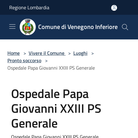
Salta al contenuto principale
Regione Lombardia
Comune di Venegono Inferiore
Home
>
Vivere il Comune
>
Luoghi
>
Pronto soccorso
>
Ospedale Papa Giovanni XXIII PS Generale
Ospedale Papa
Giovanni XXIII PS
Generale
Ospedale Papa Giovanni XXIII PS Generale