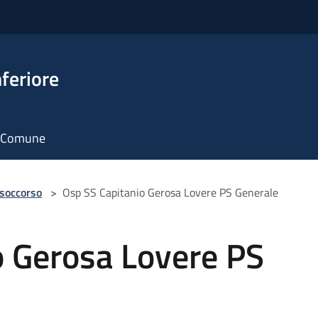
feriore
il Comune
 soccorso
>
Osp SS Capitanio Gerosa Lovere PS Generale
o Gerosa Lovere PS