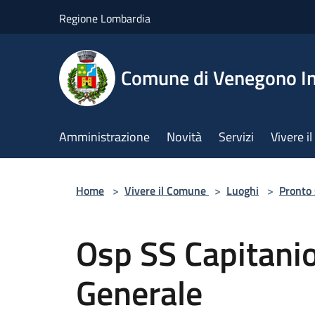
Salta al contenuto principale
Regione Lombardia
Comune di Venegono In
Amministrazione
Novità
Servizi
Vivere 
Home
>
Vivere il Comune
>
Luoghi
>
Pronto
Osp SS Capitani
Generale