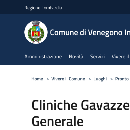
Salta al contenuto principale
Regione Lombardia
Comune di Venegono In
Amministrazione
Novità
Servizi
Vivere 
Home
>
Vivere il Comune
>
Luoghi
>
Pronto
Cliniche Gavazz
Generale