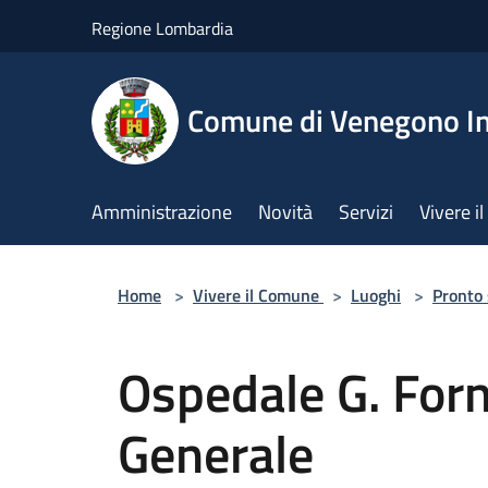
Salta al contenuto principale
Regione Lombardia
Comune di Venegono In
Amministrazione
Novità
Servizi
Vivere 
Home
>
Vivere il Comune
>
Luoghi
>
Pronto
Ospedale G. For
Generale