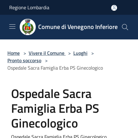
Salta al contenuto principale
Regione Lombardia
Comune di Venegono Inferiore
Home
>
Vivere il Comune
>
Luoghi
>
Pronto soccorso
>
Ospedale Sacra Famiglia Erba PS Ginecologico
Ospedale Sacra
Famiglia Erba PS
Ginecologico
Ospedale Sacra Famiglia Erba PS Ginecologico