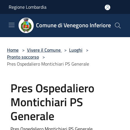
Salta al contenuto principale
Regione Lombardia
Comune di Venegono Inferiore
Home
>
Vivere il Comune
>
Luoghi
>
Pronto soccorso
>
Pres Ospedaliero Montichiari PS Generale
Pres Ospedaliero
Montichiari PS
Generale
Pres Ospedaliero Montichiari PS Generale