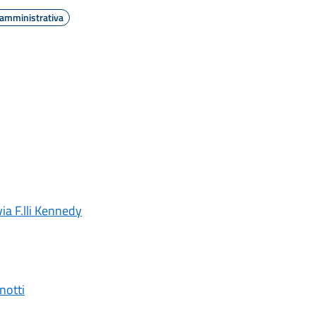
 amministrativa
via F.lli Kennedy
notti