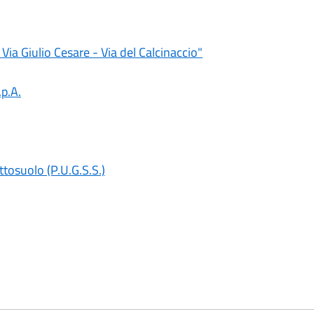
ia Giulio Cesare - Via del Calcinaccio"
p.A.
tosuolo (P.U.G.S.S.)