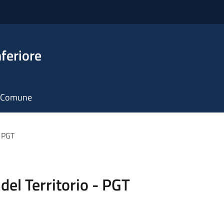
feriore
il Comune
- PGT
del Territorio - PGT