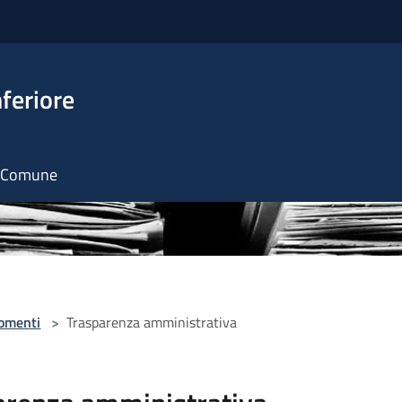
feriore
il Comune
omenti
>
Trasparenza amministrativa