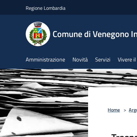
Salta al contenuto principale
Regione Lombardia
Comune di Venegono In
Amministrazione
Novità
Servizi
Vivere 
Home
>
Arg