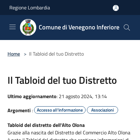
Salta al contenuto principale
Regione Lombardia
Comune di Venegono Inferiore
Home
>
Il Tabloid del tuo Distretto
Il Tabloid del tuo Distretto
Ultimo aggiornamento
: 21 agosto 2024, 13:14
Argomenti
:
Accesso all'informazione
Associazioni
Tabloid del distretto dell'Alto Olona
Grazie alla nascita del Distretto del Commercio Alto Olona
è nato il Tabloid del distretto che contiene informazioni di