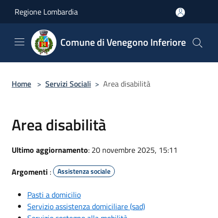
Salta al contenuto principale
Regione Lombardia
Comune di Venegono Inferiore
Home
>
Servizi Sociali
>
Area disabilità
Area disabilità
Ultimo aggiornamento
: 20 novembre 2025, 15:11
Argomenti
:
Assistenza sociale
Pasti a domicilio
Servizio assistenza domiciliare (sad)
Servizio sostegno alla mobilità