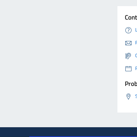
Cont
Prob