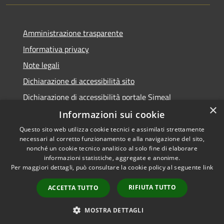
Amministrazione trasparente
Informativa privacy
Note legali
Dichiarazione di accessibilità sito
Dichiarazione di accessibilità portale Simeal
×
Informazioni sui cookie
Questo sito web utilizza cookie tecnici e assimilati strettamente
necessari al corretto funzionamento e alla navigazione del sito,
RSS
Copyright © 2026 • Comune di
nonché un cookie tecnico analitico al solo fine di elaborare
informazioni statistiche, aggregate e anonime.
Accessibilità
Venegono Inferiore • Powered
Per maggiori dettagli, può consultare la cookie policy al seguente
link
Privacy
Municipium
Accesso
by
•
Cookie
redazione
RIFIUTA TUTTO
ACCETTA TUTTO
Mappa del sito
Aree Riservate
MOSTRA DETTAGLI