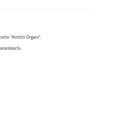
erto "Antichi Organi".
herardeschi.