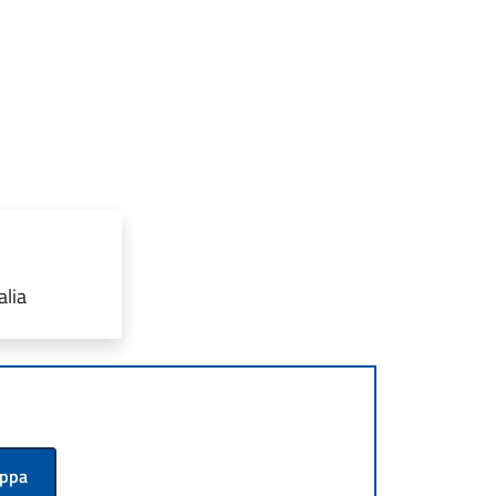
alia
appa