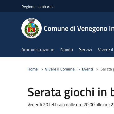
Salta al contenuto principale
Regione Lombardia
Comune di Venegono In
Amministrazione
Novità
Servizi
Vivere 
Home
>
Vivere il Comune
>
Eventi
>
Serata g
Serata giochi in 
Venerdì 20 febbraio dalle ore 20.00 alle ore 2