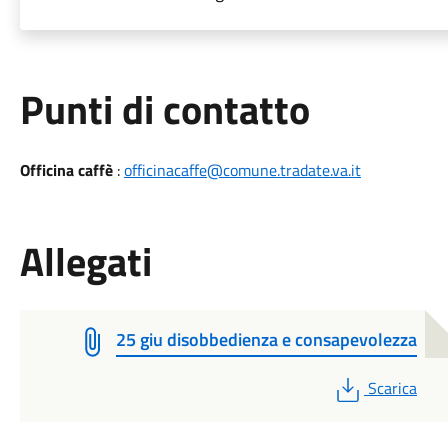
Punti di contatto
Officina caffè
:
officinacaffe@comune.tradate.va.it
Allegati
25 giu disobbedienza e consapevolezza
PDF
Scarica