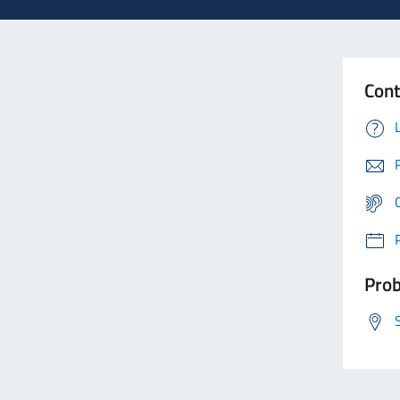
Cont
Prob