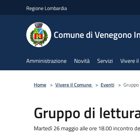
Salta al contenuto principale
Regione Lombardia
Comune di Venegono In
Amministrazione
Novità
Servizi
Vivere 
Home
>
Vivere il Comune
>
Eventi
>
Gruppo 
Gruppo di lettur
Martedì 26 maggio alle ore 18.00 incontro del