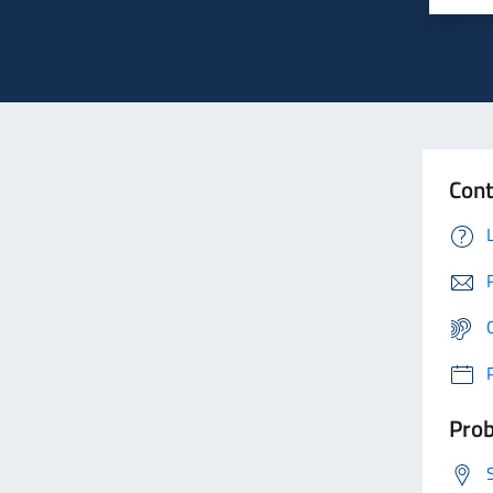
Cont
Prob