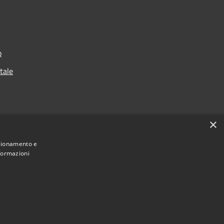
o
rtale
×
nzionamento e
nformazioni
Municipium
Accesso
i Venegono Inferiore • Powered by
•
redazione