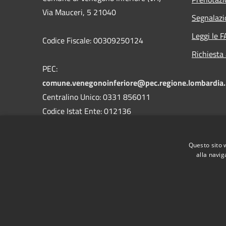
Via Mauceri, 5 21040
Segnalazi
Leggi le 
Codice Fiscale: 00309250124
Richiesta
PEC:
comune.venegonoinferiore@pec.regione.lombardia.
Centralino Unico: 0331 856011
Codice Istat Ente: 012136
Codice Univoco Uffici: UFK4PK
Codice Ipa Ente: c_l733
Questo sito 
alla navig
RSS
Accessibilità
Privacy
Cookie
Mappa de