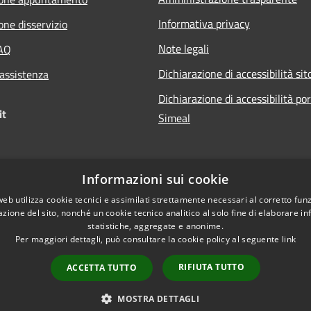
Informativa privacy
one disservizio
Note legali
FAQ
Dichiarazione di accessibilità sit
 assistenza
Dichiarazione di accessibilità po
it
Simeal
Informazioni sui cookie
web utilizza cookie tecnici e assimilati strettamente necessari al corretto fu
azione del sito, nonché un cookie tecnico analitico al solo fine di elaborare i
statistiche, aggregate e anonime.
Per maggiori dettagli, può consultare la cookie policy al seguente
link
RIFIUTA TUTTO
ACCETTA TUTTO
l sito
Copyright © 2026 • Comune d
Aree Riservate
MOSTRA DETTAGLI