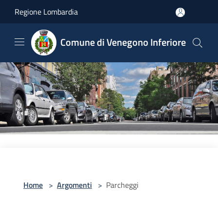
Salta al contenuto principale
Regione Lombardia
Comune di Venegono Inferiore
Home
>
Argomenti
>
Parcheggi