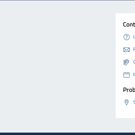
Cont
Prob