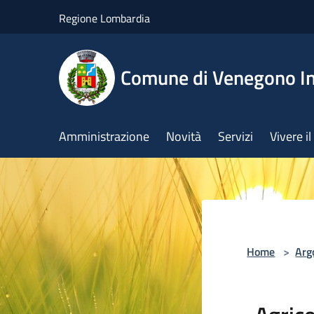
Salta al contenuto principale
Regione Lombardia
Comune di Venegono In
Amministrazione
Novità
Servizi
Vivere 
Home
>
Arg