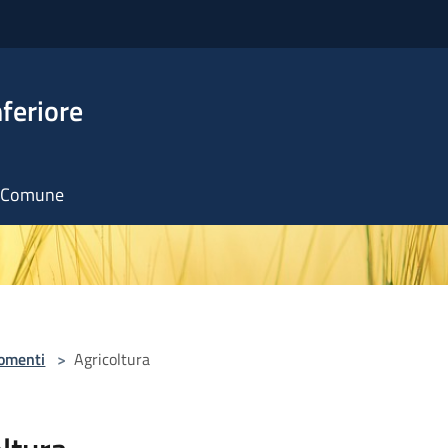
feriore
il Comune
omenti
>
Agricoltura