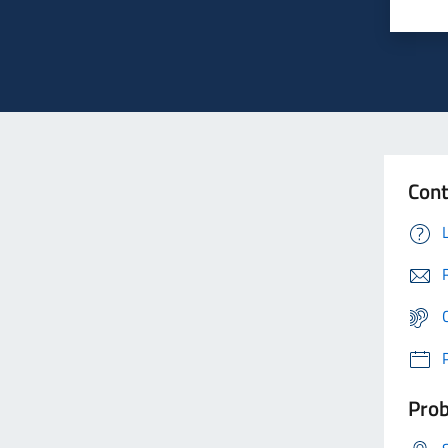
Cont
Prob