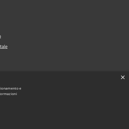
o
rtale
×
nzionamento e
nformazioni
Municipium
Accesso
i Venegono Inferiore • Powered by
•
redazione