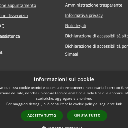
Amministrazione trasparente
ione appuntamento
Informativa privacy
one disservizio
Note legali
FAQ
Dichiarazione di accessibilità sit
 assistenza
Dichiarazione di accessibilità po
it
Simeal
Informazioni sui cookie
web utilizza cookie tecnici e assimilati strettamente necessari al corretto fu
azione del sito, nonché un cookie tecnico analitico al solo fine di elaborare i
statistiche, aggregate e anonime.
Per maggiori dettagli, può consultare la cookie policy al seguente
link
RIFIUTA TUTTO
ACCETTA TUTTO
l sito
Copyright © 2026 • Comune d
Aree Riservate