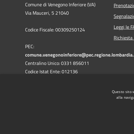
Comune di Venegono Inferiore (VA)
Prenotaz
Via Mauceri, 5 21040
Segnalazi
Leggi le 
Codice Fiscale: 00309250124
Richiesta
PEC:
comune.venegonoinferiore@pec.regione.lombardia.
Centralino Unico: 0331 856011
Codice Istat Ente: 012136
Codice Univoco Uffici: UFK4PK
Codice Ipa Ente: c_l733
Questo sito 
alla navig
RSS
Accessibilità
Privacy
Cookie
Mappa de