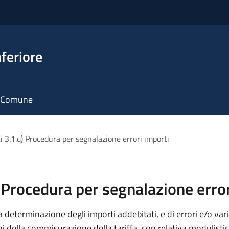
feriore
il Comune
ti 3.1.q) Procedura per segnalazione errori importi
) Procedura per segnalazione erro
 determinazione degli importi addebitati, e di errori e/o variaz
ini della commisurazione della tariffa, con relativa modulistica