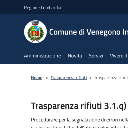
Salta al contenuto principale
Regione Lombardia
Comune di Venegono In
Amministrazione
Novità
Servizi
Vivere 
Home
>
Trasparenza rifiuti
>
Trasparenza rifiu
Trasparenza rifiuti 3.1.q
Procedura/e per la segnalazione di errori nella
o alle caratteristiche dell’utenza rilevanti ai f