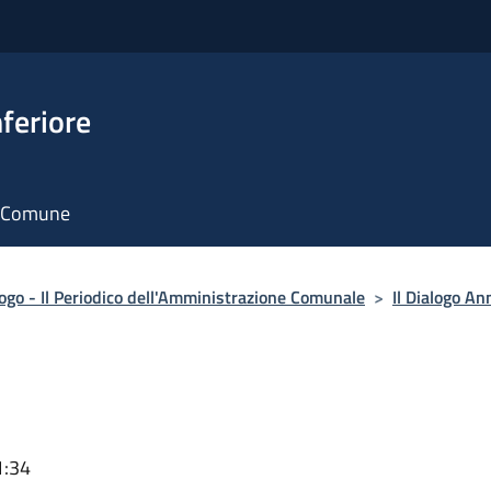
feriore
il Comune
alogo - Il Periodico dell'Amministrazione Comunale
>
Il Dialogo An
1:34