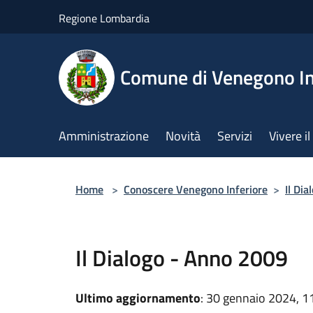
Salta al contenuto principale
Regione Lombardia
Comune di Venegono In
Amministrazione
Novità
Servizi
Vivere 
Home
>
Conoscere Venegono Inferiore
>
Il Di
Il Dialogo - Anno 2009
Ultimo aggiornamento
: 30 gennaio 2024, 1