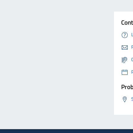
Cont
Prob