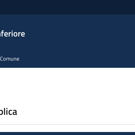
feriore
il Comune
blica