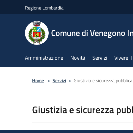
Salta al contenuto principale
Regione Lombardia
Comune di Venegono In
Amministrazione
Novità
Servizi
Vivere 
Home
>
Servizi
>
Giustizia e sicurezza pubblica
Giustizia e sicurezza pub