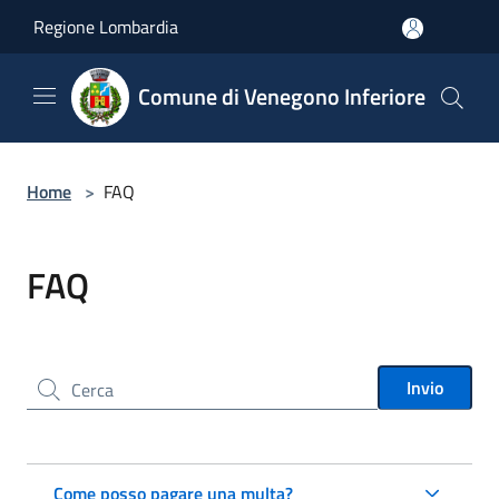
Salta al contenuto principale
Regione Lombardia
Comune di Venegono Inferiore
Home
>
FAQ
FAQ
Cerca nel sito
Invio
Come posso pagare una multa?